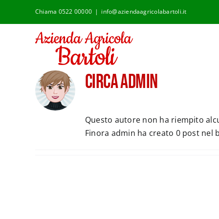
Salta
Chiama 0522 00000
|
info@aziendaagricolabartoli.it
al
contenuto
Circa
admin
Questo autore non ha riempito alcu
Finora admin ha creato 0 post nel b